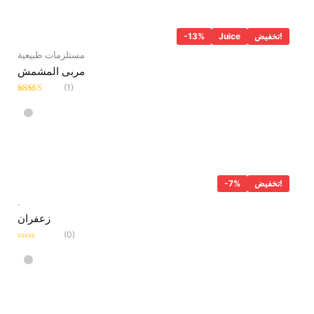
تخفيض!
Juice
-13%
مستلزمات طبيعية
مربى المشمش
(1)
Rated
5.00
out of 5
تخفيض!
-7%
.
زعفران
(0)
Rated
0
out
of
5