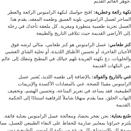
جوهر العالم القديم.
نكهة رائعة وعطرية:
افتح حواسك لنكهة الرامنوس الرائعة والعطر
الساحر لعسل الرامنوس. بلونه العميق وطعمه المعقد، يقدم هذا
العسل تجربة طعمية متطورة ومغرية. كل ملعقة تأخذك في رحلة
إلى الأراضي القديمة حيث تتلاقى التاريخ والطبيعة.
كنز طعامي:
عسل الرامنوس هو كنز طعامي، مثالي لرشه فوق
الأجبان الفاخرة، أو تحسين الأطباق اللذيذة، أو تحلية الشاي العشبي
والحلويات. دع نكهته الفريدة تلهم خيالك في المطبخ وتنقلك إلى عالم
من النكهات القديمة.
غني بالتاريخ والفوائد:
بالإضافة إلى طعمه اللذيذ، يُعتبر عسل
الرامنوس مفيدًا للصحة. غني بالمضادات الأكسدة والإنزيمات
الطبيعية، فقد يساعد في تعزيز المناعة، وتحسين الهضم، وتخفيف
التهاب الحلق، مما يقدم منهجًا شاملاً للرفاهية استنادًا إلى الحكمة
القديمة.
صُنع بعناية:
نحن نفخر بحصاد ومعالجة عسل الرامنوس بعناية فائقة.
يلتزم خبراؤنا بمعايير صارمة للحفاظ على النقاء الطبيعي للعسل، مما
يسمح لك بالاستمتاع بكل جرعة من نكهة الرامنوس الطبيعية دون