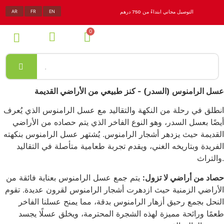
AR
FR
EN
التوصيل مجاني ابتداءً من 750 درهم
عسل الرامنوس (السدر) - كنز طبيعي من الأراضي القديمة
انطلق في رحلة من النكهة والتقاليد مع عسل الرامنوس الذي يُعرف
أيضًا بعسل السدر، وهو النوع الفاخر الذي يتم حصاده من الأراضي
القديمة حيث يزدهر أشجار الرامنوس. يُشتهر عسل الرامنوس بنكهته
الفريدة وبتاريخه الغني، ويقدم تجربة طعامية متأصلة في التقاليد
والتراث.
حصاد من أراضي لا تزول:
يتم جمع عسل الرامنوس بعناية فائقة من
الأراضي الزمنية حيث ازدهرت أشجار الرامنوس لقرون عديدة. تقوم
النحل بجمع رحيق أزهار الرامنوس بدقة، مما يمنح عسلنا الفاخر
طعمًا ورائحة مميزة لهذه الشجرة المحترمة، ويخلق عسلًا يجسد